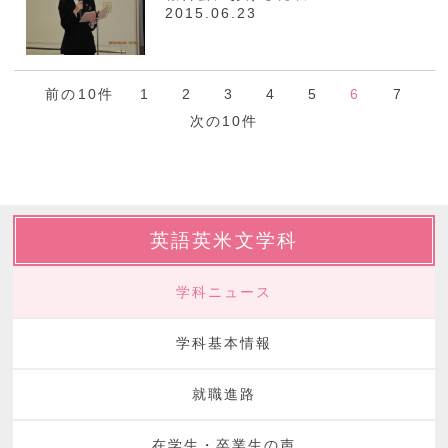
2015.06.23
前の10件
1
2
3
4
5
6
7
次の10件
英語英米文学科
学科ニュース
学科基本情報
就職進路
在学生・卒業生の声