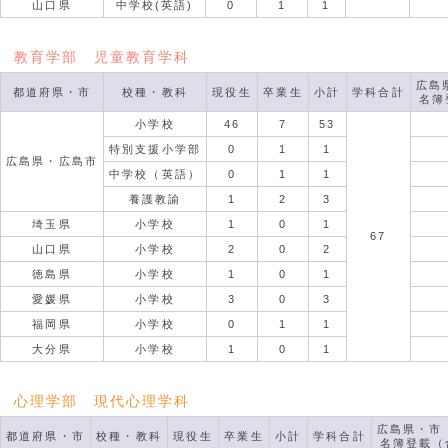
山口県
中学校(英語)
0
1
1
教育学部 児童教育学科
広島
都道府県・市
校種・教科
現役生
卒業生
小計
学科合計
名簿
小学校
46
7
53
特別支援小学部
0
1
1
広島県・広島市
中学校（英語）
0
1
1
養護教諭
1
2
3
埼玉県
小学校
1
0
1
67
山口県
小学校
2
0
2
徳島県
小学校
1
0
1
愛媛県
小学校
3
0
3
福岡県
小学校
0
1
1
大分県
小学校
1
0
1
心理学部 現代心理学科
広島県・市
都道府県・市
校種・教科
現役生
卒業生
小計
学科合計
名簿登載（