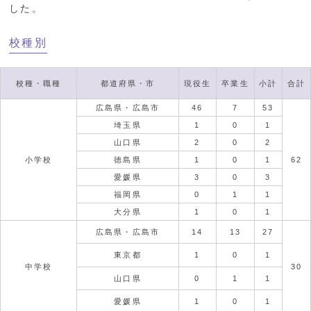
した。
校種別
校種・職種
都道府県・市
現役生
卒業生
小計
合計
広島県・広島市
46
7
53
埼玉県
1
0
1
山口県
2
0
2
小学校
徳島県
1
0
1
62
愛媛県
3
0
3
福岡県
0
1
1
大分県
1
0
1
広島県・広島市
14
13
27
東京都
1
0
1
中学校
30
山口県
0
1
1
愛媛県
1
0
1