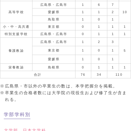
広島県・広島市
1
6
7
高等学校
愛媛県
1
1
2
10
鳥取県
1
0
1
小・中・高共通
東京都
0
1
1
1
特別支援学校
広島県・広島市
0
1
1
1
広島県・広島市
1
2
3
東京都
1
0
1
養護教諭
5
愛媛県
1
0
1
栄養教諭
島根県
0
1
1
1
合計
76
34
110
広島県・市以外の卒業生の数は、本学把握分を掲載。
卒業生の合格者数には大学院の現役生および修了生が含ま
れる。
学部学科別
文学部 日本文学科