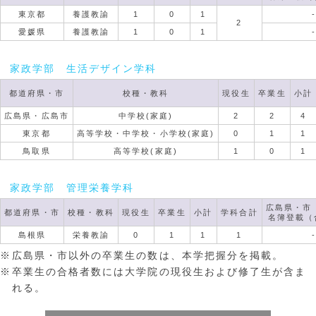
東京都
養護教諭
1
0
1
2
愛媛県
養護教諭
1
0
1
家政学部 生活デザイン学科
都道府県・市
校種・教科
現役生
卒業生
小計
広島県・広島市
中学校(家庭)
2
2
4
東京都
高等学校・中学校・小学校(家庭)
0
1
1
鳥取県
高等学校(家庭)
1
0
1
家政学部 管理栄養学科
広島県・市
都道府県・市
校種・教科
現役生
卒業生
小計
学科合計
名簿登載（
島根県
栄養教諭
0
1
1
1
広島県・市以外の卒業生の数は、本学把握分を掲載。
卒業生の合格者数には大学院の現役生および修了生が含ま
れる。