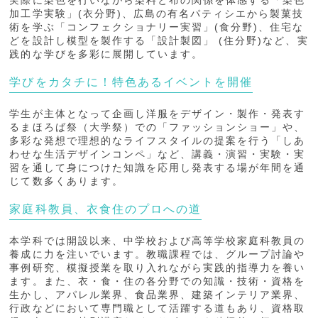
実際に染色を行いながら染料と布の関係を体感する「染色
加工学実験」(衣分野)、広島の有名パティシエから製菓技
術を学ぶ「コンフェクショナリー実習」(食分野)、住宅な
どを設計し模型を製作する「設計製図」 (住分野)など、実
践的な学びを多彩に展開しています。
学びをカタチに！特色あるイベントを開催
学生が主体となって企画し洋服をデザイン・製作・発表す
るまほろば祭（大学祭）での「ファッションショー」や、
多彩な発想で理想的なライフスタイルの提案を行う「しあ
わせな生活デザインコンペ」など、講義・演習・実験・実
習を通して身につけた知識を応用し発表する場が年間を通
じて数多くあります。
家庭科教員、衣食住のプロへの道
本学科では開設以来、中学校および高等学校家庭科教員の
養成に力を注いでいます。教職課程では、グループ討論や
事例研究、模擬授業を取り入れながら実践的指導力を養い
ます。また、衣・食・住の各分野での知識・技術・資格を
生かし、アパレル業界、食品業界、建築インテリア業界、
行政などにおいて専門職として活躍する道もあり、資格取