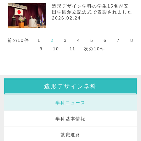
造形デザイン学科の学生15名が安
田学園創立記念式で表彰されました
2026.02.24
前の10件
1
2
3
4
5
6
7
8
9
10
11
次の10件
造形デザイン学科
学科ニュース
学科基本情報
就職進路