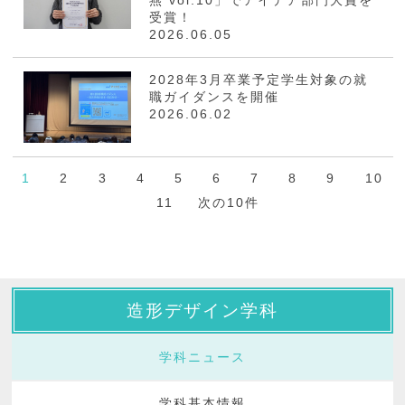
燕 vol.10」でアイデア部門大賞を
受賞！
2026.06.05
2028年3月卒業予定学生対象の就
職ガイダンスを開催
2026.06.02
1
2
3
4
5
6
7
8
9
10
11
次の10件
造形デザイン学科
学科ニュース
学科基本情報