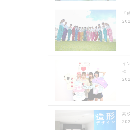
「
20
イ
催
20
高
20