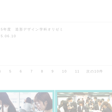
025年度 造形デザイン学科オリゼミ
25.06.10
4
5
6
7
8
9
10
11
次の10件