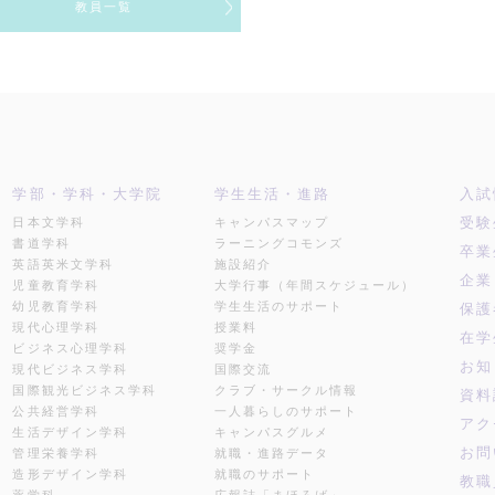
教員一覧
学部・学科・大学院
学生生活・進路
入試
受験
日本文学科
キャンパスマップ
書道学科
ラーニングコモンズ
卒業
英語英米文学科
施設紹介
企業
児童教育学科
大学行事（年間スケジュール）
幼児教育学科
学生生活のサポート
保護
現代心理学科
授業料
在学
ビジネス心理学科
奨学金
お知
現代ビジネス学科
国際交流
国際観光ビジネス学科
クラブ・サークル情報
資料
公共経営学科
一人暮らしのサポート
アク
生活デザイン学科
キャンパスグルメ
お問
管理栄養学科
就職・進路データ
造形デザイン学科
就職のサポート
教職