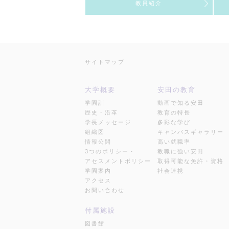
教員紹介
サイトマップ
大学概要
安田の教育
学園訓
動画で知る安田
歴史・沿革
教育の特長
学長メッセージ
多彩な学び
組織図
キャンパスギャラリー
情報公開
高い就職率
3つのポリシー・
教職に強い安田
アセスメントポリシー
取得可能な免許・資格
学園案内
社会連携
アクセス
お問い合わせ
付属施設
図書館