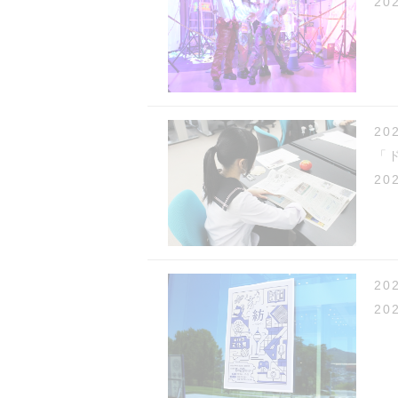
20
2
「
20
2
20