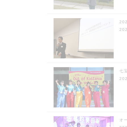
2
20
七宝
20
オ