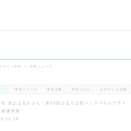
デザイン学科
学科ニュース
ント
学科イベント
学生活動
学科コラム
ものづくり活動
学生 池之はるかさん「第59回まほろば祭バックパネルデザイ
」最優秀賞
25.11.18