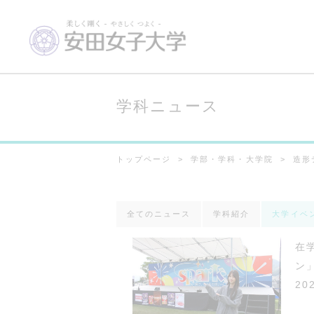
学科ニュース
トップページ
学部・学科・大学院
造形
全てのニュース
学科紹介
大学イベ
在
ン
20