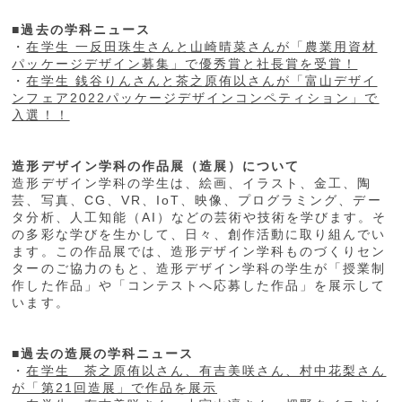
■過去の学科ニュース
・
在学生 一反田珠生さんと山崎晴菜さんが「農業用資材
パッケージデザイン募集」で優秀賞と社長賞を受賞！
・
在学生 銭谷りんさんと茶之原侑以さんが「富山デザイ
ンフェア2022パッケージデザインコンペティション」で
入選！！
造形デザイン学科の作品展（造展）について
造形デザイン学科の学生は、絵画、イラスト、金工、陶
芸、写真、CG、VR、IoT、映像、プログラミング、デー
タ分析、人工知能（AI）などの芸術や技術を学びます。そ
の多彩な学びを生かして、日々、創作活動に取り組んでい
ます。この作品展では、造形デザイン学科ものづくりセン
ターのご協力のもと、造形デザイン学科の学生が「授業制
作した作品」や「コンテストへ応募した作品」を展示して
います。
■過去の造展の学科ニュース
・
在学生 茶之原侑以さん、有吉美咲さん、村中花梨さん
が「第21回造展」で作品を展示