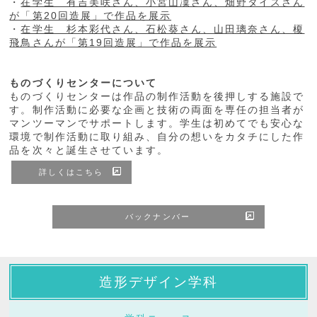
・
在学生 有吉美咲さん、小宮山凜さん、畑野タイスさん
が「第20回造展」で作品を展示
・
在学生 杉本彩代さん、石松葵さん、山田璃奈さん、榎
飛鳥さんが「第19回造展」で作品を展示
ものづくりセンターについて
ものづくりセンターは作品の制作活動を後押しする施設で
す。制作活動に必要な企画と技術の両面を専任の担当者が
マンツーマンでサポートします。学生は初めてでも安心な
環境で制作活動に取り組み、自分の想いをカタチにした作
品を次々と誕生させています。
詳しくはこちら
バックナンバー
造形デザイン学科