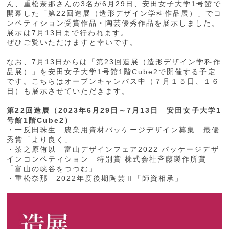
ん、重松奈那さんの3名が6月29日、安田女子大学1号館で
開幕した「第22回造展（造形デザイン学科作品展）」でコ
ンペティション受賞作品・陶芸優秀作品を展示しました。
展示は7月13日まで行われます。
ぜひご覧いただけますと幸いです。
なお、7月13日からは「第23回造展（造形デザイン学科作
品展）」を安田女子大学1号館1階Cube2で開催する予定
です。こちらはオープンキャンパス中（７月１５日、１６
日）も展示させていただきます。
第22回造展（2023年6月29日～7月13日 安田女子大学1
号館1階Cube2）
・一反田珠生 農業用資材パッケージデザイン募集 最優
秀賞「より良く」
・茶之原侑以 富山デザインフェア2022 パッケージデザ
インコンペティション 特別賞 株式会社斉藤製作所賞
「富山の峡谷をつつむ」
・重松奈那 2022年度後期陶芸Ⅱ「師資相承」