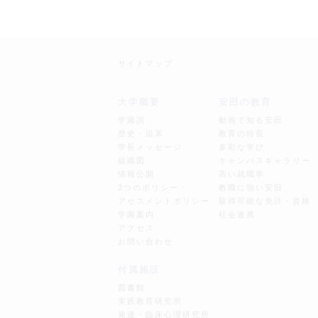
サイトマップ
大学概要
安田の教育
学園訓
動画で知る安田
歴史・沿革
教育の特長
学長メッセージ
多彩な学び
組織図
キャンパスギャラリー
情報公開
高い就職率
3つのポリシー・
教職に強い安田
アセスメントポリシー
取得可能な免許・資格
学園案内
社会連携
アクセス
お問い合わせ
付属施設
図書館
実践教育研究所
発達・臨床心理研究所