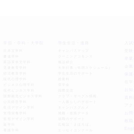
学部・学科・大学院
学生生活・進路
入試
受験
日本文学科
キャンパスマップ
書道学科
ラーニングコモンズ
卒業
英語英米文学科
施設紹介
企業
児童教育学科
大学行事（年間スケジュール）
幼児教育学科
学生生活のサポート
保護
現代心理学科
授業料
在学
ビジネス心理学科
奨学金
お知
現代ビジネス学科
国際交流
国際観光ビジネス学科
クラブ・サークル情報
資料
公共経営学科
一人暮らしのサポート
アク
生活デザイン学科
キャンパスグルメ
お問
管理栄養学科
就職・進路データ
造形デザイン学科
就職のサポート
教職
薬学科
広報誌「まほろば」
Eng
看護学科
エッセイコンクール