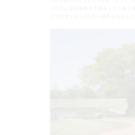
5月10日(日)オリゼミ3日目、とう
った方に近況報告の手紙をしたためた
スではオリゼミ3日目の様子をお伝え