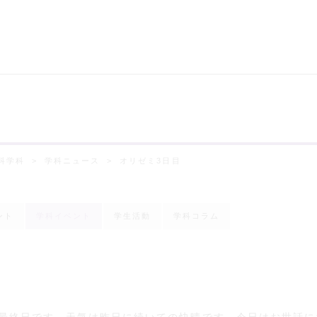
科学科
学科ニュース
オリゼミ3日目
ント
学科イベント
学生活動
学科コラム