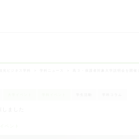
観光ビジネス学科
学科ニュース
高３・保護者対象大学説明会を開催
大学イベント
学科イベント
学生活動
学科コラム
催しました
イベント