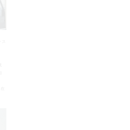
ンス
就
相
ぶ在