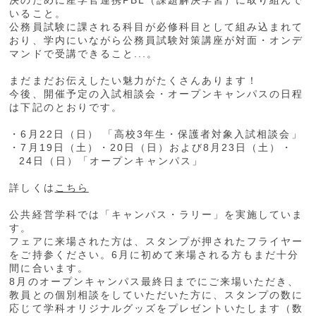
決のために産学官連携PBL（課題解決学習）に取り組んで
いること。
公務員試験に課される科目が必修科目として組み込まれて
おり、学内にいながら公務員試験対策講座が対面・オンデ
マンドで受講できること...。
まだまだお伝えしたい魅力がたくさんあります！
今後、開催予定の入試相談会・オープンキャンパスの日程
は下記のとおりです。
・6月22日（日） 「高校3年生・保護者対象入試相談会」
・7月19日（土）・20日（日）および8月23日（土）・
24日（日）「オープンキャンパス」
詳しくは
こちら
公共経営学科では「キャンパス・ラリー」を実施していま
す。
フェアに来場された方は、スタンプが押されたフライヤー
をご持参ください。6月に初めて来場される方もまだ十分
間に合います。
8月のオープンキャンパス最終日までにご来場いただき、
教員との個別相談をしていただいた方に、スタンプの数に
応じて学科オリジナルグッズをプレゼントいたします（数