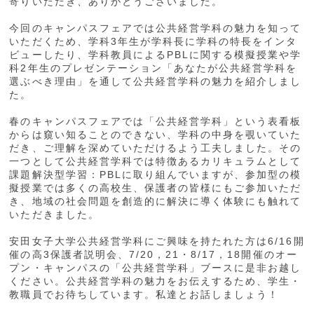
寄りいただき、ありがとうございました。
今回のキャンパスフェアでは公共経営学科の魅力を知って
いただくため、学科3年生が学科長に学科の特長をインタ
ビューしたり、学科教員によるPBLに関する模擬授業や学
科2年生のプレゼンテーション「あなたが公共経営学科を
選ぶべき理由」を通して公共経営学科の魅力を紹介しまし
た。
春のキャンパスフェアでは「公共経営学科」という表看板
からは窺い知ることのできない、学科の中身を覗いていた
だき、ご理解を深めていただけるよう工夫しました。その
一つとして公共経営学科では特徴あるカリキュラムとして
課題解決型学習：PBLに取り組んでいますが、参加型の模
擬授業では多くの高校生、保護者の皆様にもご参加いただ
き、地域の社会問題を創造的に解決に導く体験にも触れて
いただきました。
安田女子大学公共経営学科にご興味を持たれた方は6/16開
催の高3保護者説明会、7/20，21・8/17，18開催のオー
プン・キャンパスの「公共経営学科」ブースに是非お越し
ください。公共経営学科の魅力をお伝えするため、学生・
教職員でお待ちしています。私達とお話しましょう！