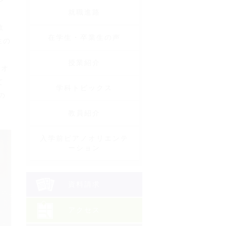
ン
就職進路
教
在学生・卒業生の声
生の
授業紹介
、オ
て
学科トピックス
の
教員紹介
入学前ピアノオリエンテ
ーション
資料請求
アクセス