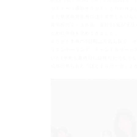
4/29（祝）～5/1（木）の2泊3日
セミナー（通称オリゼミ）が行われま
まだ幼児教育学科には１年生しかいな
育学科の２・３年生、合計35名がオリ
ために準備を進めてきました。
オリゼミ本番の3日間は天気も良く、
リエンテーリング、キャンドルサービ
いた1年生も最終日には帰りたくなく
成長の見られた「はじまりの一歩」と