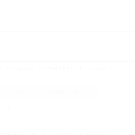
科
学科ニュース
幼児教育学科オリゼミ「はじまりの一歩」
ント
学科イベント
学生活動
学科コラム
の一歩」