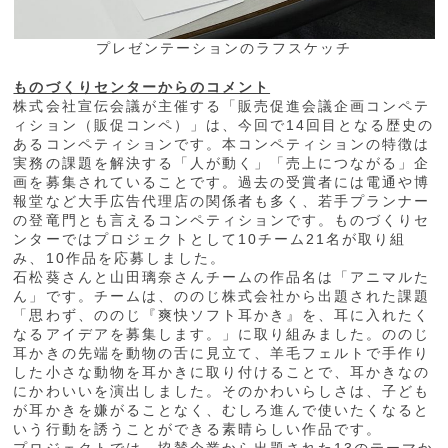
プレゼンテーションのラフスケッチ
ものづくりセンターからのコメント
株式会社宣伝会議が主催する「販売促進会議企画コンペテ
ィション（販促コンペ）」は、今回で14回目となる歴史の
あるコンペティションです。本コンペティションの特徴は
実務の課題を解決する「人が動く」「売上につながる」企
画を募集されていることです。過去の受賞者には電通や博
報堂など大手広告代理店の関係者も多く、若手プランナー
の登竜門とも言えるコンペティションです。ものづくりセ
ンターではプロジェクトとして10チーム21名が取り組
み、10作品を応募しました。
石松葵さんと山田璃奈さんチームの作品名は「アニマルた
ん」です。チームは、ののじ株式会社から出題された課題
「思わず、ののじ『爽快ソフト耳かき』を、耳に入れたく
なるアイデアを募集します。」に取り組みました。ののじ
耳かきの先端を動物の舌に見立て、羊毛フェルトで手作り
した小さな動物を耳かきに取り付けることで、耳かきなの
にかわいいを演出しました。そのかわいらしさは、子ども
が耳かきを嫌がることなく、むしろ進んで使いたくなると
いう行動を誘うことができる素晴らしい作品です。