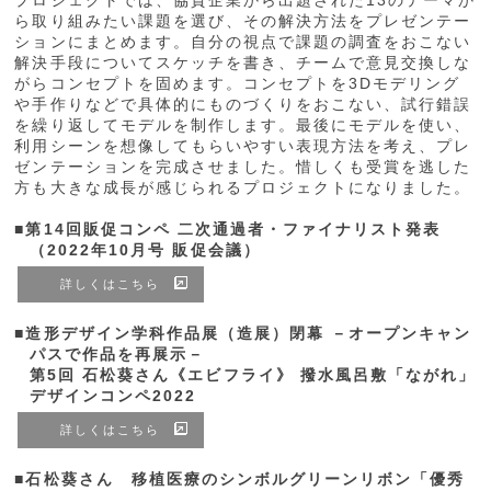
プロジェクトでは、協賛企業から出題された13のテーマか
ら取り組みたい課題を選び、その解決方法をプレゼンテー
ションにまとめます。自分の視点で課題の調査をおこない
解決手段についてスケッチを書き、チームで意見交換しな
がらコンセプトを固めます。コンセプトを3Dモデリング
や手作りなどで具体的にものづくりをおこない、試行錯誤
を繰り返してモデルを制作します。最後にモデルを使い、
利用シーンを想像してもらいやすい表現方法を考え、プレ
ゼンテーションを完成させました。惜しくも受賞を逃した
方も大きな成長が感じられるプロジェクトになりました。
■第14回販促コンペ 二次通過者・ファイナリスト発表
（2022年10月号 販促会議）
詳しくはこちら
■造形デザイン学科作品展（造展）閉幕 －オープンキャン
パスで作品を再展示－
第5回 石松葵さん《エビフライ》 撥水風呂敷「ながれ」
デザインコンペ2022
詳しくはこちら
■石松葵さん 移植医療のシンボルグリーンリボン「優秀