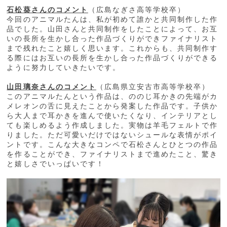
石松葵さんのコメント
（広島なぎさ高等学校卒）
今回のアニマルたんは、私が初めて誰かと共同制作した作
品でした。山田さんと共同制作をしたことによって、お互
いの長所を生かし合った作品づくりができファイナリスト
まで残れたこと嬉しく思います。これからも、共同制作す
る際にはお互いの長所を生かし合った作品づくりができる
ように努力していきたいです。
山田璃奈さんのコメント
（広島県立安古市高等学校卒）
このアニマルたんという作品は、ののじ耳かきの先端がカ
メレオンの舌に見えたことから発案した作品です。子供か
ら大人まで耳かきを進んで使いたくなり、インテリアとし
ても楽しめるよう作成しました。実物は羊毛フェルトで作
りました。ただ可愛いだけではないシュールな表情がポイ
ントです。こんな大きなコンペで石松さんとひとつの作品
を作ることができ、ファイナリストまで進めたこと、驚き
と嬉しさでいっぱいです！