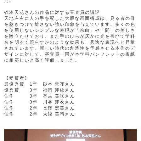
た。
砂本天花さんの作品に対する審査員の講評
天地左右に人の手を配した大胆な画面構成は、見る者の目
を惹きつけて離さない強い印象を与えています。多くの色
を使用しないシンプルな表現が「余白」や「間」の美しさ
を際立たせており、また手のひらが仄かに光を帯びて学科
名を明るく照らすかのような効果も、秀逸な表現へと昇華
されています。新しい時代の創造性を予感させる本作のデ
ザインに対して、審査員一同が本学科パンフレットの表紙
に相応しいと高く評価しました。
【受賞者】
最優秀賞 1年 砂本 天花さん
優秀賞 3年 福岡 芽依さん
佳作 3年 有吉 美咲さん
佳作 3年 川谷 芽衣さん
佳作 2年 長澤 宏美さん
佳作 2年 大段 美晴さん