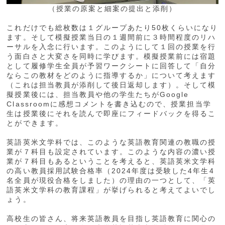
（授業の原案と細案の提出と添削）
これだけでも総枚数は１グループあたり50枚くらいになり
ます。そして模擬授業当日の１週間前に３時間程度のリハ
ーサルを入念に行います。このようにして１回の授業を行
う面白さと大変さを同時に学びます。模擬授業前には宿題
として履修学生全員が予習ワークシートに回答して「自分
ならこの教材をどのように指導するか」について考えます
（これは担当教員が添削して後日返却します）。そして模
擬授業後には、担当教員や他の学生たちがGoogle
Classroomに感想コメントを書き込むので、授業担当学
生は授業後にそれを読んで即座にフィードバックを得るこ
とができます。
英語英米文学科では、このような英語教育関連の教職の授
業が７科目も設定されています。このような内容の濃い授
業が７科目もあるということを考えると、英語英米文学科
の高い教員採用試験合格率（2024年度は受験した4年生4
名全員が現役合格をしました）の理由の一つとして、「英
語英米文学科の教育課程」が挙げられると考えてよいでし
ょう。
高校生の皆さん、将来英語教員を目指し英語教育に関心の