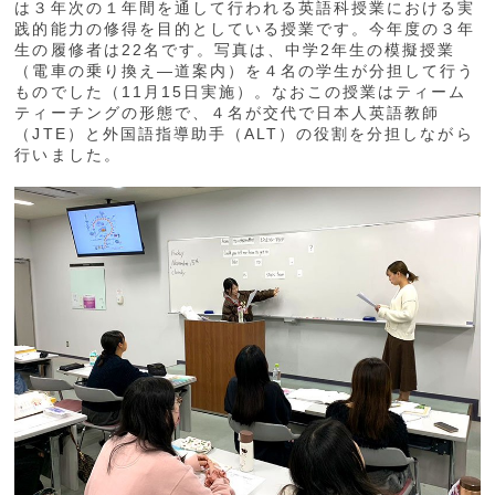
は３年次の１年間を通して行われる英語科授業における実
践的能力の修得を目的としている授業です。今年度の３年
生の履修者は22名です。写真は、中学2年生の模擬授業
（電車の乗り換え―道案内）を４名の学生が分担して行う
ものでした（11月15日実施）。なおこの授業はティーム
ティーチングの形態で、４名が交代で日本人英語教師
（JTE）と外国語指導助手（ALT）の役割を分担しながら
行いました。