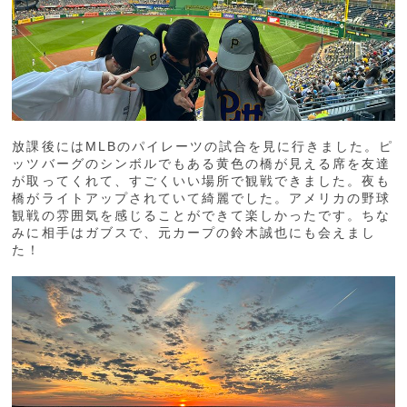
放課後にはMLBのパイレーツの試合を見に行きました。ピ
ッツバーグのシンボルでもある黄色の橋が見える席を友達
が取ってくれて、すごくいい場所で観戦できました。夜も
橋がライトアップされていて綺麗でした。アメリカの野球
観戦の雰囲気を感じることができて楽しかったです。ちな
みに相手はガブスで、元カープの鈴木誠也にも会えまし
た！