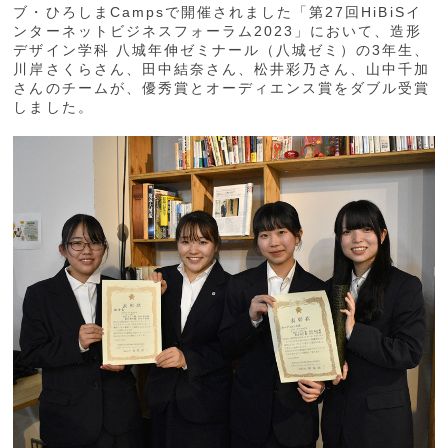
ブ・ひろしまCampsで開催されました「第27回HiBiSイ
ンターネットビジネスフォーラム2023」において、造形
デザイン学科 八城年伸ゼミナール（八城ゼミ）の3年生、
川岸さくらさん、田中結奈さん、松井彩乃さん、山中千加
さんのチームが、優秀賞とオーディエンス賞をダブル受賞
しました。