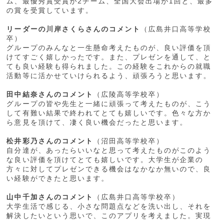
ム、最優秀賞受賞が2チーム、全国大会出場が1回と、最多
の賞を受賞しています。
リーダーの川岸さくらさんのコメント
（広島井口高等学校
卒）
グループのみんなと一生懸命考えたものが、良い評価を頂
けてすごく嬉しかったです。また、プレゼンを通して、と
ても良い経験も得られました。この経験をこれからの就職
活動等に活かせていけられるよう、頑張ろうと思います。
田中結奈さんのコメント
（広陵高等学校卒）
グループの皆や先生と一緒に頑張って考えたものが、こう
して有難い結果で終われてとても嬉しいです。色々な方か
ら意見を頂けて、凄く良い機会だったと思います。
松井彩乃さんのコメント
（沼田高等学校卒）
自分達が、あったらいいなと思って考えたものがこのよう
な良い評価を頂けてとても嬉しいです。大学生が企業の
方々に対してプレゼンできる機会はなかなか無いので、良
い経験ができたと思います。
山中千加さんのコメント
（広島井口高等学校卒）
大学生活で感じる、小さな問題点などを洗い出し、それを
解決したいという思いで、このアプリを考えました。実現