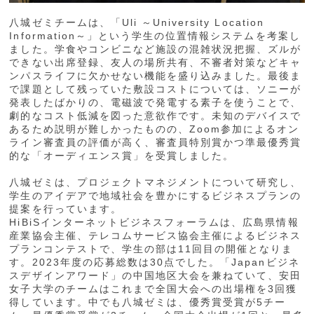
八城ゼミチームは、「Uli ～University Location
Information～」という学生の位置情報システムを考案し
ました。学食やコンビニなど施設の混雑状況把握、ズルが
できない出席登録、友人の場所共有、不審者対策などキャ
ンパスライフに欠かせない機能を盛り込みました。最後ま
で課題として残っていた敷設コストについては、ソニーが
発表したばかりの、電磁波で発電する素子を使うことで、
劇的なコスト低減を図った意欲作です。未知のデバイスで
あるため説明が難しかったものの、Zoom参加によるオン
ライン審査員の評価が高く、審査員特別賞かつ準最優秀賞
的な「オーディエンス賞」を受賞しました。
八城ゼミは、プロジェクトマネジメントについて研究し、
学生のアイデアで地域社会を豊かにするビジネスプランの
提案を行っています。
HiBiSインターネットビジネスフォーラムは、広島県情報
産業協会主催、テレコムサービス協会主催によるビジネス
プランコンテストで、学生の部は11回目の開催となりま
す。2023年度の応募総数は30点でした。「Japanビジネ
スデザインアワード」の中国地区大会を兼ねていて、安田
女子大学のチームはこれまで全国大会への出場権を3回獲
得しています。中でも八城ゼミは、優秀賞受賞が5チー