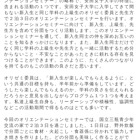
ンテーションセミナー」の略称で、安田女子大学の特徴に
含まれる活動の１つです。安田女子大学に入学してきて間
もない新入生と同じ学科の上級生のオリゼミ委員と先生方
で２泊３日のオリエンテーションセミナーを行います。オ
リエンテーションセミナーに向けて、新入生、上級生、先
生方を含めて分団をつくり活動します。このオリエンテー
ションセミナーを通して、新入生同士の仲を深めお互いの
ことを知るきっかけになります。また、新入生同士だけで
なく同じ学科の上級生や先生方とも一緒に活動するため分
からないこと・不安なことがあったときに頼れる存在を見
つけることができます。このように、たくさんのつながり
を持てるのもこの活動の良さだと思います。
オリゼミ委員は、「新入生が楽しんでもらえるように」と
いう共通の目標を持ち、半年前から準備をしています。ど
うしたら楽しんでもらえるのか、学科の良さを伝えられる
だろうかと意見を出しながらプログラム１つ１つを考えま
す。私達上級生自身も、リーダーシップや積極性、協調性
などこの活動期間で得るものはとても多いです。
今回のオリエンテーションセミナーでは、国立三瓶青少年
交流の家で２泊３日を過ごしました。１日目は、野外炊飯
で分団ごとに食材・火起こし・食器係に分かれて協力しす
き焼きを作りました。どの分団も美味しく作ることがで