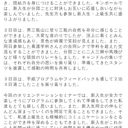
き、団結力を身につけることができました。キンボールで
は、新入生が分団ごとに対決しお互いに応援し合いながら
楽しんでいました。先生方も参加し新入生・上級生共に盛
り上がりました。
２日目は、男三瓶山に登り三瓶の自然を存分に感じること
ができました。大変な道のりでしたが、頂上に着くとみん
な達成感もあり、景色が綺麗で笑顔が見えました。また、
同日参加した看護学科さんとの合同レクで学科を超えた交
流もすることができました。分団ごとに二人三脚や馬飛び
など様々な競技のリレーをしました。キャンドルの集いで
は、それぞれ自分の思いを振り返り、準備してきたスタン
ツを披露して感動の時間を共有しました。
３日目は、手紙プログラムやフィードバックを通して２泊
３日過ごしたことを振り返りました。
今回のオリエンテーションセミナーでは、新入生が全力で
楽しそうにプログラムに参加してくれて準備をしてきた私
達もとても嬉しく思いました。また、新入生同士の仲もど
んどん深まっていくのを間近で見ることもできました。そ
して、私達上級生とも積極的にコミュニケーションをとる
ことができ仲を深めることもできました。新入生がこれか
ら４年間一緒に過ごしていく仲間を知る機会や一緒に頑張