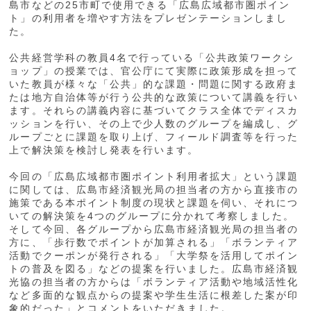
島市などの25市町で使用できる「広島広域都市圏ポイン
ト」の利用者を増やす方法をプレゼンテーションしまし
た。
公共経営学科の教員4名で行っている「公共政策ワークシ
ョップ」の授業では、官公庁にて実際に政策形成を担って
いた教員が様々な「公共」的な課題・問題に関する政府ま
たは地方自治体等が行う公共的な政策について講義を行い
ます。それらの講義内容に基づいてクラス全体でディスカ
ッションを行い、その上で少人数のグループを編成し、グ
ループごとに課題を取り上げ、フィールド調査等を行った
上で解決策を検討し発表を行います。
今回の「広島広域都市圏ポイント利用者拡大」という課題
に関しては、広島市経済観光局の担当者の方から直接市の
施策である本ポイント制度の現状と課題を伺い、それにつ
いての解決策を4つのグループに分かれて考察しました。
そして今回、各グループから広島市経済観光局の担当者の
方に、「歩行数でポイントが加算される」「ボランティア
活動でクーポンが発行される」「大学祭を活用してポイン
トの普及を図る」などの提案を行いました。広島市経済観
光協の担当者の方からは「ボランティア活動や地域活性化
など多面的な観点からの提案や学生生活に根差した案が印
象的だった」とコメントをいただきました。