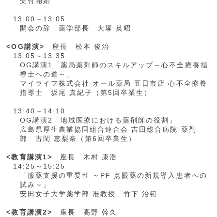
受付開始
13:00～13:05
開会の辞 薬学部長 大塚 英昭
<OG講演>
座長 松本 俊治
13:05～13:35
OG講演1「薬局薬剤師のスキルアップ～心不全療養指
導士への道～」
マイライフ株式会社 オール薬局 五日市店 心不全療養
指導士 坂尾 真紀子（第5回卒業生）
13:40～14:10
OG講演2「地域医療における薬剤師の役割」
広島県厚生農業協同組合連合会 吉田総合病院 薬剤
部 古閑 恵梨奈（第6回卒業生）
<教育講演1>
座長 木村 康浩
14:25～15:25
「服薬支援の重要性 ～PF 点眼薬の新規導入患者への
試み～」
安田女子大学薬学部 准教授 竹下 治範
<教育講演2>
座長 高野 幹久