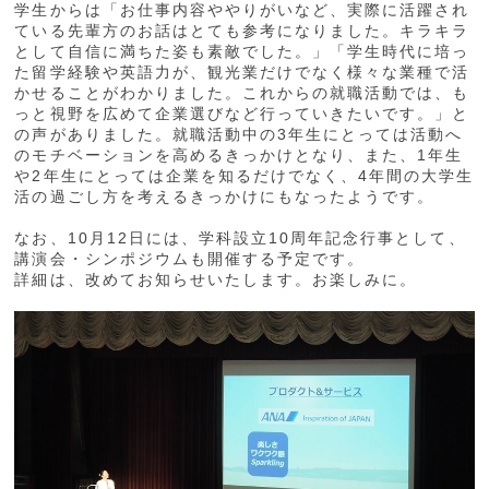
学生からは「お仕事内容ややりがいなど、実際に活躍され
ている先輩方のお話はとても参考になりました。キラキラ
として自信に満ちた姿も素敵でした。」「学生時代に培っ
た留学経験や英語力が、観光業だけでなく様々な業種で活
かせることがわかりました。これからの就職活動では、も
っと視野を広めて企業選びなど行っていきたいです。」と
の声がありました。就職活動中の3年生にとっては活動へ
のモチベーションを高めるきっかけとなり、また、1年生
や2年生にとっては企業を知るだけでなく、4年間の大学生
活の過ごし方を考えるきっかけにもなったようです。
なお、10月12日には、学科設立10周年記念行事として、
講演会・シンポジウムも開催する予定です。
詳細は、改めてお知らせいたします。お楽しみに。