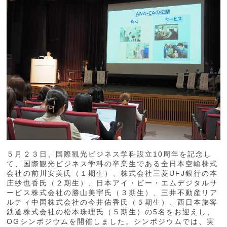
５月２３日、国際観光ビジネス学科設立10周年を記念し
て、国際観光ビジネス学科の卒業生である全日本空輸株式
会社の前川安美氏（１期生）、株式会社三菱UFJ銀行の本
庄紗也香氏（２期生）、日本アイ・ビー・エムデジタルサ
ービス株式会社の勝山美宇氏（３期生）、三井不動産リア
ルティ中国株式会社の今井佑香氏（５期生）、西日本旅客
鉄道株式会社の松本珠理氏（５期生）の5名をお迎えし、
OGシンポジウムを開催しました。シンポジウムでは、実