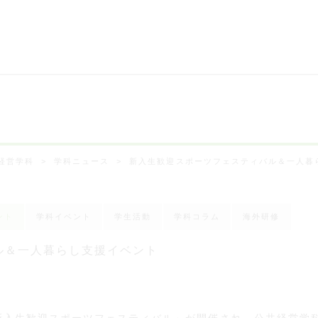
経営学科
学科ニュース
新入生歓迎スポーツフェスティバル＆一人暮
ント
学科イベント
学生活動
学科コラム
海外研修
ル＆一人暮らし支援イベント