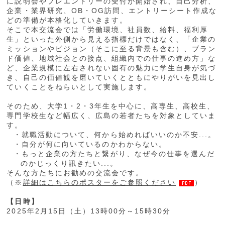
に説明会やプレエントリーの受付が開始され、自己分析、
企業・業界研究、OB・OG訪問、エントリーシート作成な
どの準備が本格化していきます。
そこで本交流会では「労働環境、社員数、給料、福利厚
生」といった外側から見える指標だけではなく、「企業の
ミッションやビジョン（そこに至る背景も含む）、ブラン
ド価値、地域社会との接点、組織内での仕事の進め方」な
ど、企業規模に左右されない固有の魅力に学生自身が気づ
き、自己の価値観を磨いていくとともにやりがいを見出し
ていくことをねらいとして実施します。
そのため、大学1・2・3年生を中心に、高専生、高校生、
専門学校生など幅広く、広島の若者たちを対象としていま
す。
・就職活動について、何から始めればいいのか不安...。
・自分が何に向いているのかわからない。
・もっと企業の方たちと繋がり、なぜ今の仕事を選んだ
のかじっくり訊きたい...。
そんな方たちにお勧めの交流会です。
（※
詳細はこちらのポスターをご参照ください
）
【日時】
2025年2月15日（土）13時00分～15時30分