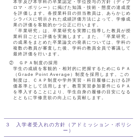
本学及び本学科の卒業認定・学位授与の方針（ディプ
ロマ・ポリシー）に掲げた知識・技術・態度の達成度
を評価します。各授業科目の担当教員は、あらかじめ
シラバスに明示された成績評価方法によって、学修成
果の評価を客観的かつ公正に行います。
「卒業研究」は、卒業研究を実際に指導した教員が授
業科目ごとに評価を実施します。また、「卒業研究」
の成果をまとめた卒業論文の発表については、学科の
複数の教員が審査した後、学科の教員全員で審議して
最終評価を行います。
② ＧＰＡ制度の採用
学生の成績を客観的・相対的に把握するためにＧＰＡ
（Grade Point Average）制度を採用します。この
制度は、ＣＡＰ制度や学外実習・科目履修における評
価基準として活用します。教育実習参加要件にＧＰＡ
を導入することにより、学生自身の履修の目安になる
とともに学修意欲の向上にも貢献します。
３ 入学者受入れの方針（アドミッション・ポリシ
ー）