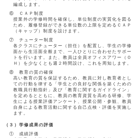
編成します。
⑥ ＣＡＰ制度
授業外の学修時間を確保し、単位制度の実質化を図る
ため、履修登録ができる単位数の上限を定めるＣＡＰ
（キャップ）制度を設けます。
⑦ チューター制度
各クラスにチューター（担任）を配置し、学生の学修
面から生活面全般まで、一人ひとりに合わせたサポー
トを行います。また、教員は全員オフィスアワー（Ｏ
Ｈ）を少なくとも週２時間設け、これを周知します。
⑧ 教育の質の確保
高い教育の質を保証するため、教員に対し教育者とし
ての行動を律する「学生との良好な関係を築くための
教職員行動指針」及び「教育に関するガイドライン」
を定めるとともに、教員の教育資質を高める研修、学
生による授業評価アンケート、授業公開・参観、教員
自身による教育活動に関する自己点検・評価を実施し
ます。
（３）学修成果の評価
① 成績評価