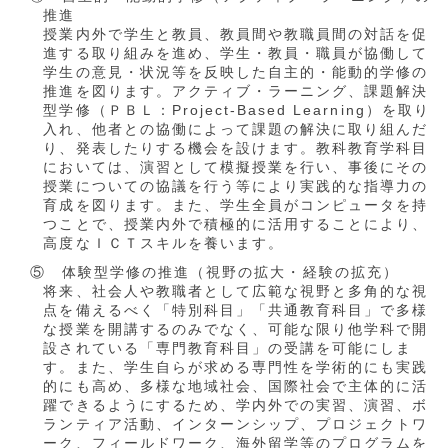
推進
授業内外で学生と教員、教員間や教職員間の対話を促
進する取り組みを進め、学生・教員・職員が協働して
学生の意見・状況等を反映した自主的・能動的学修の
推進を図ります。アクティブ・ラーニング、課題解決
型学修（ＰＢＬ：Project-Based Learning）を取り
入れ、他者との協働によって課題の解決に取り組んだ
り、発表したりする機会を設けます。教科教育学科目
においては、演習として模擬授業を行い、事後にその
授業についての協議を行う等により実践的な指導力の
育成を図ります。また、学生全員がコンピュータを持
つことで、授業内外で積極的に活用することにより、
高度なＩＣＴスキルを養います。
⑤ 体験型学修の推進（視野の拡大・経験の拡充）
将来、社会人や教職者として広範な視野と多角的な視
点を備えるべく「特別科目」「共通教育科目」で多様
な授業を開講するのみでなく、可能な限り他学科で開
設されている「専門教育科目」の受講を可能にしま
す。また、学生自らが求める専門性を学術的にも実践
的にも高め、多様な地域社会、国際社会で主体的に活
躍できるようにするため、学内外での実習、演習、ボ
ランティア活動、インターンシップ、プロジェクトワ
ーク、フィールドワーク、海外留学等のプログラムを