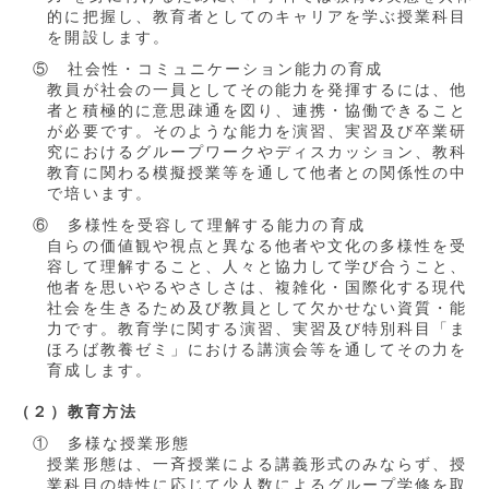
的に把握し、教育者としてのキャリアを学ぶ授業科目
を開設します。
⑤ 社会性・コミュニケーション能力の育成
教員が社会の一員としてその能力を発揮するには、他
者と積極的に意思疎通を図り、連携・協働できること
が必要です。そのような能力を演習、実習及び卒業研
究におけるグループワークやディスカッション、教科
教育に関わる模擬授業等を通して他者との関係性の中
で培います。
⑥ 多様性を受容して理解する能力の育成
自らの価値観や視点と異なる他者や文化の多様性を受
容して理解すること、人々と協力して学び合うこと、
他者を思いやるやさしさは、複雑化・国際化する現代
社会を生きるため及び教員として欠かせない資質・能
力です。教育学に関する演習、実習及び特別科目「ま
ほろば教養ゼミ」における講演会等を通してその力を
育成します。
（２）教育方法
① 多様な授業形態
授業形態は、一斉授業による講義形式のみならず、授
業科目の特性に応じて少人数によるグループ学修を取