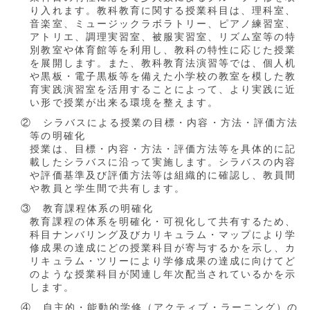
り入れます。教科教育に関する授業科目は、理科室、
音楽室、ミュージックラボラトリー、ピアノ練習室、
アトリエ、調理実習室、被服実習室、リズム室等の特
別教室や体育館等を利用し、教科の特性に応じた授業
を展開します。また、教科教育法演習等では、個人机
や黒板・電子黒板等を備えた小学校の教室を模した教
育実践演習室を活用することによって、より実践に近
い形で授業が出来る環境を整えます。
② シラバスによる授業の目標・内容・方法・評価方法
等の明確化
授業は、目標・内容・方法・評価方法等を具体的に記
載したシラバスに沿って実施します。シラバスの内容
や評価基準及び評価方法等は組織的に確認し、教員間
や教員と学生間で共有します。
③ 教育課程体系の明確化
教育課程の体系を明確化・可視化して共有するため、
科目ナンバリング及びカリキュラム・マップにより学
修成果の達成にどの授業科目が寄与するかを示し、カ
リキュラム・ツリーにより学修成果の達成に向けてど
のような授業科目が関連し年次配当されているかを示
します。
④ 自主的・能動的学修（アクティブ・ラーニング）の