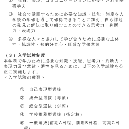
② 読解、表現、コミュニケーションに必要とされる基
礎学力
③ 社会で活躍するために必要な知識・技能・態度を入
学後の学修を通して修得できることに加え、自ら課題
の発見と解決に取り組むことのできる思考力・判断
力・表現力
④ 多様な人々と協力して学び合うために必要な主体
性・協調性・知的好奇心・旺盛な学修意欲
（３）入学試験制度
本学科で学ぶために必要な知識・技能、思考力・判断力・
表現力及び意欲・適性を見るために、以下の入学試験を公
正に実施します。
＜入学試験の種類＞
① 自己表現型選抜
② 総合型選抜（専願）
③ 総合型選抜（併願）
④ 学校推薦型選抜（指定校）
⑤ 一般選抜(前期A日程、前期B日程、前期C日
程)