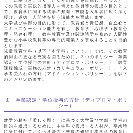
く」に基づき、自立した女性の確立を目指し、社会人とし
ての教養と実践的指導力を備えた教員等の養成を目的とし
て、教育学に関する諸学の知識・技能を入学者に広く深く
授け、道徳・人間性を培う諸能力を育成します。
大学及び学部の目的に沿って、教育愛と責任感、自立心と
コミュニケーション能力を有し、教育学、心理学（教育心
理・発達心理）、教科教育学及び関連諸学を修めた人間性
豊かな小学校教員等の専門的職業人を養成することを目的
とします。
児童教育学科（以下「本学科」という。）では、その教育
的側面の更なる充実を図るために、３つのポリシー「卒業
認定・学位授与の方針（ディプロマ・ポリシー）」「教育
課程編成・実施の方針（カリキュラム・ポリシー）」「入
学者受入れの方針（アドミッション・ポリシー）」を以下
のとおり定めます。
１ 卒業認定・学位授与の方針（ディプロマ・ポリ
シー）
建学の精神「柔しく剛く」に基づく大学及び学部・学科の
目的を達成するために、本学科で養成する人材が、卒業時
に身に付けておくべき能力・態度の修得を本学科の教育目