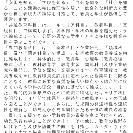
「安田を知る」「学びを知る」「自分を知る」「社会を知
る」ことを活動の軸に倫理性を培い、総合的な判断力と豊
かな自己表現力の獲得を目指して、教員と学生が協働して
運営します。
「共通教育科目」は、「キャリア科目」「教養科目」「基
礎科目」で構成します。各学部・学科の垣根を越えたクラ
ス編成によって、分野の異なる学生とともに多様な授業科
目を学ぶことができます。
「専門教育科目」は、「基本科目・卒業研究」「領域科
目」及び「関連科目」で構成し、初等教育の教員養成を軸
に編成します。具体的には、教育学、心理学（教育心理・
発達心理）、教科教育学、教育実習、関連科目及び卒業研
究を展開し、学修を深化・充実させます。教育課程は、教
員養成を単に教育職員免許法に定められた授業科目に限る
ことなく、教職に必要な資質を幅広い観点から総合的に捉
えている本学科の理念・目的に基づいて編成します。ま
た、専門的力量形成のために教職に特化したキャリア科目
を開設し、４年間で体系的・継続的に教職キャリアの形成
を図ることができます。さらに、幼児期の発達特性や連続
性を理解し、幼児期から児童期にわたる子供の成長過程を
一貫して支援できる小学校教員の素養を身に付けるため、
幼児教育も学ぶことができます。その他に、教育の視野を
広げること及び英語能力の向上を目指し、カナダ・ヴィク
トリア大学と協定し短期留学制度を設けます。また、広島