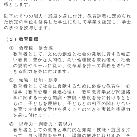
標とします。
以下の６つの能力・態度を身に付け、教育課程に定められ
た所定の単位を修得した学生に対して卒業を認定し、学士
の学位を授与します。
（１）教育目標
① 倫理観・使命感
教育者として、文化の創造と社会の発展に資する幅広
い教養、豊かな人間性、高い倫理観を兼ね備え、社会
の規範やルールに従い、使命感を持って職務を遂行で
きる能力を身に付けます。
② 知識・技能・態度
教育者として社会に貢献するために必要な教育学、心
理学（教育心理・発達心理）、教科教育学及び関連諸
学に関する十分な知識・技能・態度を身に付けるとと
もに、子どもを理解し、子どもとの相互の関わり合い
を育て主体的な学びを導くことのできる実践的指導力
を身に付けます。
③ 思考力・判断力・表現力
教育者としての教養と専門的な知識・技能・態度を持
って、自ら課題を発見し、課題の解決に取り組み、そ