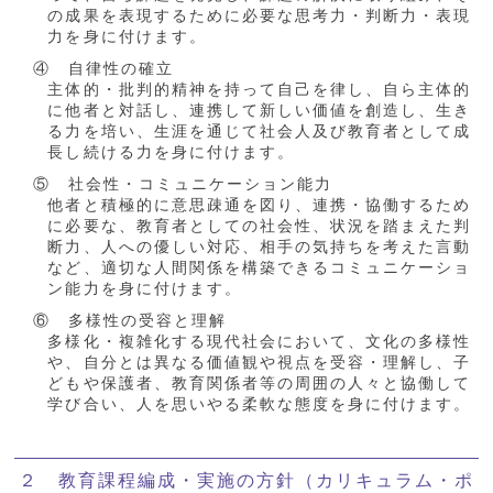
の成果を表現するために必要な思考力・判断力・表現
力を身に付けます。
④ 自律性の確立
主体的・批判的精神を持って自己を律し、自ら主体的
に他者と対話し、連携して新しい価値を創造し、生き
る力を培い、生涯を通じて社会人及び教育者として成
長し続ける力を身に付けます。
⑤ 社会性・コミュニケーション能力
他者と積極的に意思疎通を図り、連携・協働するため
に必要な、教育者としての社会性、状況を踏まえた判
断力、人への優しい対応、相手の気持ちを考えた言動
など、適切な人間関係を構築できるコミュニケーショ
ン能力を身に付けます。
⑥ 多様性の受容と理解
多様化・複雑化する現代社会において、文化の多様性
や、自分とは異なる価値観や視点を受容・理解し、子
どもや保護者、教育関係者等の周囲の人々と協働して
学び合い、人を思いやる柔軟な態度を身に付けます。
２ 教育課程編成・実施の方針（カリキュラム・ポ