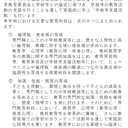
市教育委員会と学校等との協定に基づき、学校等の教育活
動の支援を行うことを通して実践的に学ぶ「学校等支援活
動」も行います。
本学科における主要な教育内容は、次の６つにまとめられ
ます。
① 倫理観・使命感の育成
専門職としての小学校教員等には、豊かな人間性と高
い倫理観、教職に対する強い使命感が求められます。
教育学、心理学（教育心理・発達心理）、教科教育学
等の教職に関する専門的知識をはじめ、教育実習指
導、教育実習及び学校等支援活動等において、ヒュー
マニズムや倫理観・使命感の醸成につながる責任感や
協調性を育成する授業科目を開講します。
② 知識・技能・態度の育成
子どもを理解し、愛情と責任を持って子どもの成長を
導く、専門職としての小学校教員等になるための教養
を深めるとともに、教育の専門的な知識・技能を修得
し、態度（指導力）を身に付けます。そのために「専
門教育科目」において、教育学、心理学（教育心理・
発達心理）、教科教育学を体系的に履修し、さらに教
育現場での実習やボランティア活動等を通して実践的
な指導力を養います。教育学における基礎から臨床に