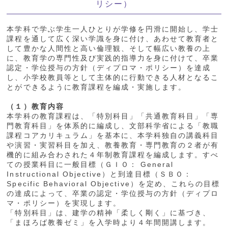
リシー）
本学科で学ぶ学生一人ひとりが学修を円滑に開始し、学士
課程を通して広く深い学識を身に付け、あわせて教育者と
して豊かな人間性と高い倫理観、そして幅広い教養の上
に、教育学の専門性及び実践的指導力を身に付けて、卒業
認定・学位授与の方針（ディプロマ・ポリシー）を達成
し、小学校教員等として主体的に行動できる人材となるこ
とができるように教育課程を編成・実施します。
（１）教育内容
本学科の教育課程は、「特別科目」「共通教育科目」「専
門教育科目」を体系的に編成し、文部科学省による「教職
課程コアカリキュラム」を基本に、本学科独自の講義科目
や演習・実習科目を加え、教養教育・専門教育の２者が有
機的に組み合わされた４年制教育課程を編成します。すべ
ての授業科目に一般目標（ＧＩＯ： General
Instructional Objective）と到達目標（ＳＢＯ：
Specific Behavioral Objective）を定め、これらの目標
の達成によって、卒業の認定・学位授与の方針（ディプロ
マ・ポリシー）を実現します。
「特別科目」は、建学の精神「柔しく剛く」に基づき、
「まほろば教養ゼミ」を入学時より４年間開講します。