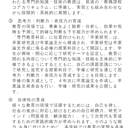
わたる専門的知識・技術の教授は、前述の「教職課程
コアカリキュラム」に準拠し、実習とも組み合わせな
がら段階的・系統的に展開します。
③ 思考力・判断力・表現力の育成
教育の現場では、事象をよく観察・分析し、効果や危
険を予測して的確な判断を下す能力が求められます。
「専門教育科目」に位置付けられた「卒業研究」は、
卒業研究及び卒業論文から構成され、卒業研究は卒業
論文作成に係る必修の授業科目として開設します。学
生が興味・関心に応じて研究テーマを設定し、教育に
関わる内容について専門的な知識・技能を主体的に学
修できるようにするとともに、自己の課題意識につい
て研究し追究する授業科目で、学修と研究を通じて思
考力・判断力・表現力を育成することを目指します。
学修の集大成として、４年次に卒業論文を作成し、卒
業論文発表会を行い、学修・研究の成果を公開しま
す。
④ 自律性の育成
様々な教育の現場で活躍するためには、自己を律し、
社会の進歩に対応し続けるための自己研鑽力、研究マ
インド（問題発見・解決能力）、そして次世代を育成
するための実践的能力が求められます。そのような能
力 を身に付けるために、本学科では教育の実態を具体