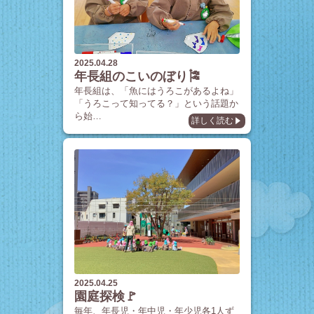
2025.04.28
年長組のこいのぼり🎏
年長組は、「魚にはうろこがあるよね」
「うろこって知ってる？」という話題か
ら始…
詳しく読む
2025.04.25
園庭探検🚩
毎年、年長児・年中児・年少児各1人ず