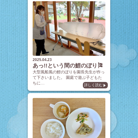
2025.04.23
あっ!!という間の鯉のぼり🎏
大型風船風の鯉のぼりを園長先生が作っ
て下さいました。 園庭で遊ぶ子どもた
ちに…
詳しく読む