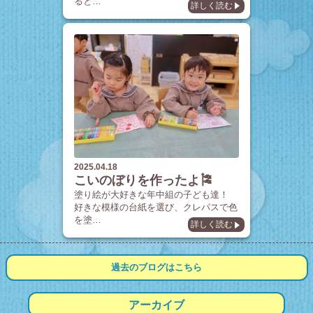
ると…
詳しく読む
2025.04.18
こいのぼりを作ったよ🎏
塗り絵が大好きな年中組の子ども達！
好きな模様の台紙を選び、クレパスで色
を塗…
詳しく読む
過去のブログは
こちら
アーカイブ