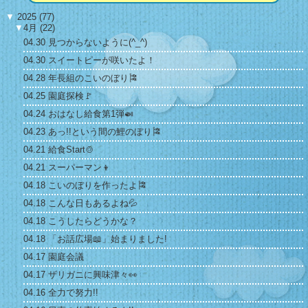
▼
2025 (77)
▼
4月 (22)
04.30 見つからないように(^_^)
04.30 スイートピーが咲いたよ！
04.28 年長組のこいのぼり🎏
04.25 園庭探検🚩
04.24 おはなし給食第1弾🍛
04.23 あっ!!という間の鯉のぼり🎏
04.21 給食Start🍲
04.21 スーパーマン👦
04.18 こいのぼりを作ったよ🎏
04.18 こんな日もあるよね💦
04.18 こうしたらどうかな？
04.18 「お話広場📖」始まりました!
04.17 園庭会議
04.17 ザリガニに興味津々👀
04.16 全力で努力!!