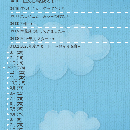
04.16 日直の仕事始めるよ!!
04.16 年少組さん、待ってたよ♡
04.11 楽しいこと、みぃ～つけた!!
04.09 2日目🌷
04.09 🌸花見に行ってきました🌸
04.08 2025年度 スタート♥
04.01 2025年度スタート！～預かり保育～
►
3月 (20)
►
2月 (16)
►
1月 (19)
▼
2024 (275)
►
12月 (21)
►
11月 (32)
►
10月 (15)
►
9月 (23)
►
8月 (11)
►
7月 (29)
►
6月 (28)
►
5月 (35)
►
4月 (25)
►
3月 (9)
►
2月 (20)
►
1月 (27)