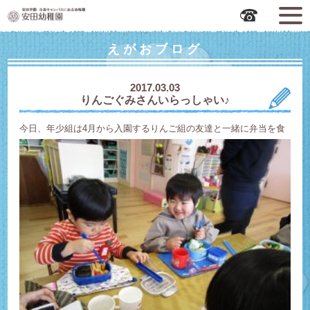
広島市中区の安田幼稚園
えがおブログ
2017.03.03
りんごぐみさんいらっしゃい♪
今
日、年少組は4月から入園するりんご組の友達と一緒に弁当を食