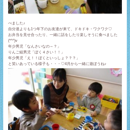
べまし
た♪
自分達よりも1つ年下のお友達が来て、ドキドキ・ワクワク♡
お弁当を見せ合ったり、一緒に話をしたり楽しそうに食べました
(*^^)v
年少男児「なんさいなの～？」
りんご組男児「ぼく４さい！！」
年少男児「え！！ぼくといっしょ？？？」
と笑いあっている様子も・・・♡4月から一緒に遊ぼうね♪