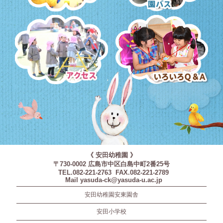
預かり保育・課外教室
園バス・送迎
アクセス
いろいろQ＆A
《 安田幼稚園 》
〒730-0002 広島市中区白島中町2番25号
TEL.082-221-2763 FAX.082-221-2789
Mail yasuda-ck@yasuda-u.ac.jp
安田幼稚園安東園舎
安田小学校