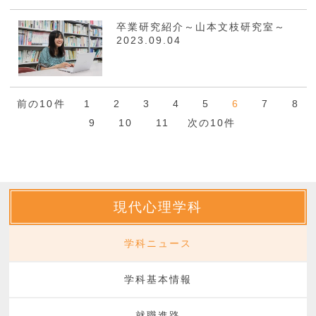
卒業研究紹介～山本文枝研究室～
2023.09.04
前の10件
1
2
3
4
5
6
7
8
9
10
11
次の10件
現代心理学科
学科ニュース
学科基本情報
就職進路