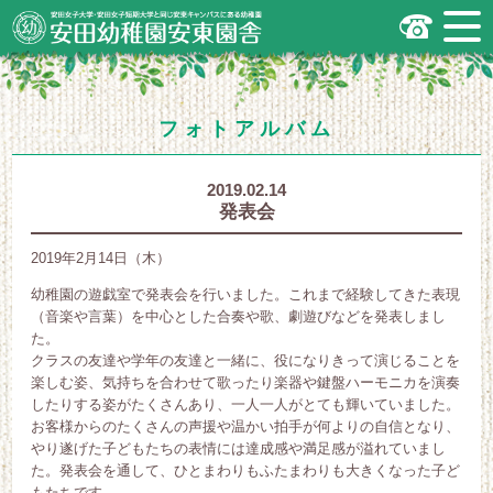
安田女子大学・安田女子短期大学と同じ
安東キャンパスにある幼稚園
広島市安佐南区の安田幼稚園安東園舎
｜安田女子大学・安田女子短期大学と
同じ安東キャンパスにある幼稚園
.
フォトアルバム
2019.02.14
発表会
2019年2月14日（木）
幼稚園の遊戯室で発表会を行いました。これまで経験してきた表現
（音楽や言葉）を中心とした合奏や歌、劇遊びなどを発表しまし
た。
クラスの友達や学年の友達と一緒に、役になりきって演じることを
楽しむ姿、気持ちを合わせて歌ったり楽器や鍵盤ハーモニカを演奏
したりする姿がたくさんあり、一人一人がとても輝いていました。
お客様からのたくさんの声援や温かい拍手が何よりの自信となり、
やり遂げた子どもたちの表情には達成感や満足感が溢れていまし
た。発表会を通して、ひとまわりもふたまわりも大きくなった子ど
もたちです。