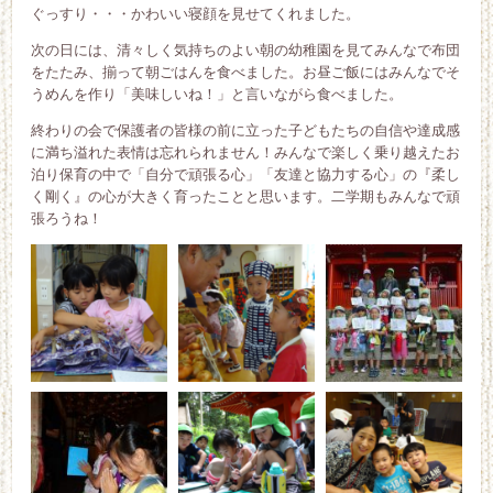
ぐっすり・・・かわいい寝顔を見せてくれました。
次の日には、清々しく気持ちのよい朝の幼稚園を見てみんなで布団
をたたみ、揃って朝ごはんを食べました。お昼ご飯にはみんなでそ
うめんを作り「美味しいね！」と言いながら食べました。
終わりの会で保護者の皆様の前に立った子どもたちの自信や達成感
に満ち溢れた表情は忘れられません！みんなで楽しく乗り越えたお
泊り保育の中で「自分で頑張る心」「友達と協力する心」の『柔し
く剛く』の心が大きく育ったことと思います。二学期もみんなで頑
張ろうね！