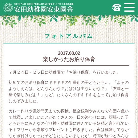
安田女子大学・安田女子短期大学と同じ
安東キャンパスにある幼稚園
広島市安佐南区の安田幼稚園安東園舎
｜安田女子大学・安田女子短期大学と
同じ安東キャンパスにある幼稚園
.
フォトアルバム
2017.08.02
楽しかったお泊り保育
７月２４日・２５日に幼稚園で『お泊り保育』を行いました。
初めてのお泊り保育にドキドキの年長組の子どもたち…。「よるの
ようちえんは、どんなんかな？おばけは出ないかな？」「友達と一
緒で楽しみだよ！」など、たくさんのドキドキをもってお泊り保育
にのぞみました。
カレー作りや毘沙門天までの探検、星空観測やみんなで布団を敷い
て就寝…と楽しいことがたくさんの一日の終わりには、頑張った子
どもたちにみんなの守り神・幼稚園に住んでいる妖精と言われてい
るトマリーから素敵なプレゼントも届きました。夜は興奮してなか
なか寝付けなかった子どもたちもいましたが、時間が経つとみんな