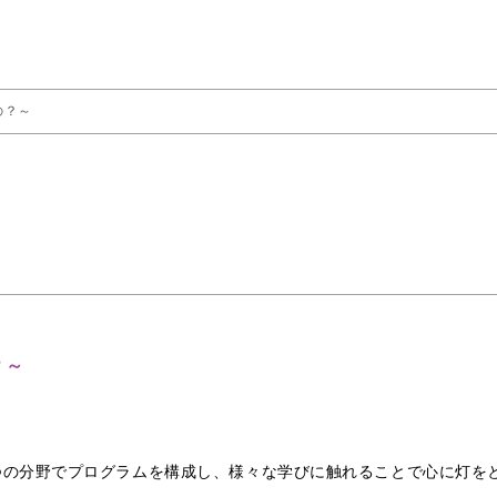
の？～
？～
つの分野でプログラムを構成し、様々な学びに触れることで心に灯を