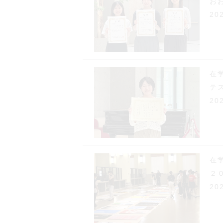
お
20
在
テ
20
在
２
20