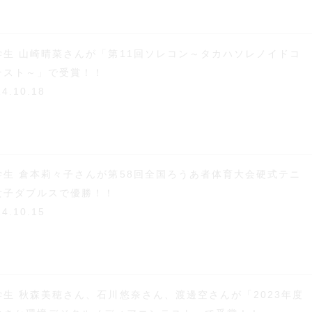
学生 山崎晴菜さんが「第11回ソレコン～タカハソレノイドコ
テスト～」で受賞！！
24.10.18
学生 倉本莉々子さんが第58回全国ろうあ者体育大会硬式テニ
女子ダブルスで優勝！！
24.10.15
学生 秋森美穂さん、石川悠奈さん、渡邊空さんが「2023年度