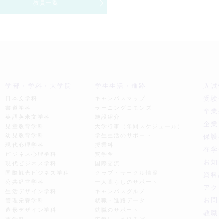
教員一覧
学部・学科・大学院
学生生活・進路
入試
受験
日本文学科
キャンパスマップ
書道学科
ラーニングコモンズ
卒業
英語英米文学科
施設紹介
企業
児童教育学科
大学行事（年間スケジュール）
幼児教育学科
学生生活のサポート
保護
現代心理学科
授業料
在学
ビジネス心理学科
奨学金
お知
現代ビジネス学科
国際交流
国際観光ビジネス学科
クラブ・サークル情報
資料
公共経営学科
一人暮らしのサポート
アク
生活デザイン学科
キャンパスグルメ
お問
管理栄養学科
就職・進路データ
造形デザイン学科
就職のサポート
教職