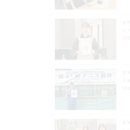
在
ン
20
在
ス
20
在