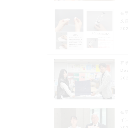
在
文
20
在学
De
20
在
イ
20