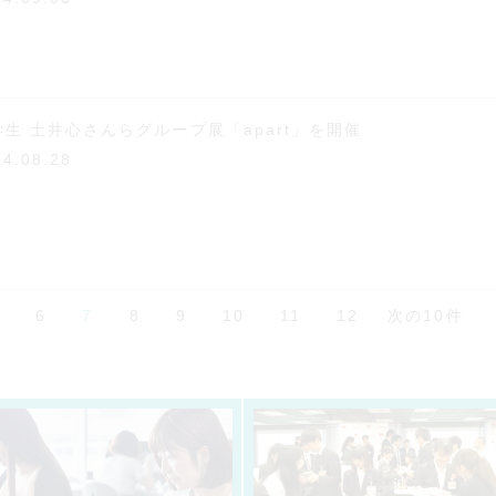
学生 土井心さんらグループ展「apart」を開催
24.08.28
5
6
7
8
9
10
11
12
次の10件