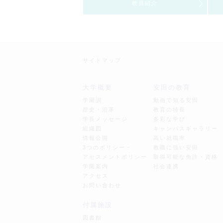
教員紹介
サイトマップ
大学概要
安田の教育
学園訓
動画で知る安田
歴史・沿革
教育の特長
学長メッセージ
多彩な学び
組織図
キャンパスギャラリー
情報公開
高い就職率
3つのポリシー・
教職に強い安田
アセスメントポリシー
取得可能な免許・資格
学園案内
社会連携
アクセス
お問い合わせ
付属施設
図書館