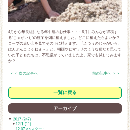
4月から年長組になる年中組のお仕事・・・6月にみんなが収穫す
る”じゃがいも”の種芋を畑に植えました。どこに植えたらよいか？
ロープの赤い印を見てその下に植えます。「ふつうのじゃがいも、
はんぶんこじゃねぇ～」と、朝顔やヒマワリのような種だと思って
いた子どもたちは、不思議がっていましたよ。家でも試してみます
か？
＜＜ 次の記事へ
前の記事へ ＞＞
一覧に戻る
アーカイブ
▼
2017 (247)
▼
12月 (11)
12.07 ○○スター！