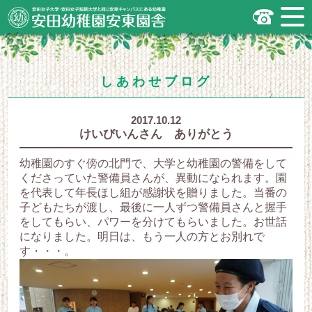
安田女子大学・安田女子短期大学と同じ
安東キャンパスにある幼稚園
広島市安佐南区の安田幼稚園安東園舎
｜安田女子大学・安田女子短期大学と
同じ安東キャンパスにある幼稚園
.
しあわせブログ
2017.10.12
けいびいんさん ありがとう
幼稚園のすぐ傍の北門で、大学と幼稚園の警備をして
くださっていた警備員さんが、異動になられます。園
を代表して年長ほし組が感謝状を贈りました。当番の
子どもたちが渡し、最後に一人ずつ警備員さんと握手
をしてもらい、パワーを分けてもらいました。お世話
になりました。明日は、もう一人の方とお別れで
す・・・。