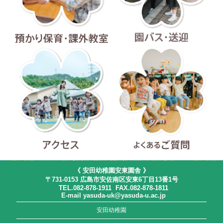
預かり保育・課外教室
園バス・送迎
アクセス
よくあるご質問
《 安田幼稚園安東園舎 》
〒731-0153 広島市安佐南区安東6丁目13番1号
TEL.082-878-1911 FAX.082-878-1811
E-mail yasuda-uk@yasuda-u.ac.jp
安田幼稚園