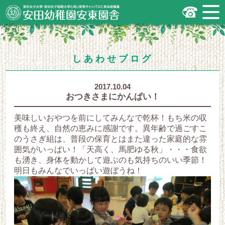
安田女子大学・安田女子短期大学と同じ
安東キャンパスにある幼稚園
広島市安佐南区の安田幼稚園安東園舎
｜安田女子大学・安田女子短期大学と
同じ安東キャンパスにある幼稚園
.
しあわせブログ
2017.10.04
おつきさまにかんぱい！
美味しいおやつを前にしてみんなで乾杯！もち米の収
穫も終え、自然の恵みに感謝です。異年齢で過ごすこ
のうさぎ組は、普段の保育とはまた違った家庭的な雰
囲気がいっぱい！「天高く、馬肥ゆる秋」・・・食欲
も湧き、身体を動かして遊ぶのも気持ちのいい季節！
明日もみんなでいっぱい遊ぼうね！