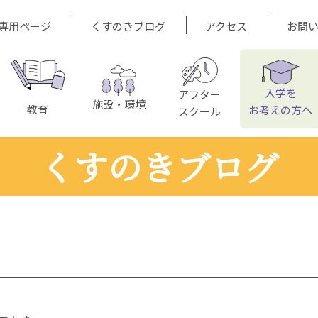
専用ページ
くすのきブログ
アクセス
お問
入学を
アフター
施設・環境
教育
お考えの方へ
スクール
くすのきブログ