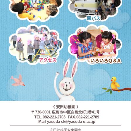
預かり保育・課外教室
園バス・送迎
アクセス
いろいろQ＆A
《 安田幼稚園 》
〒730-0001 広島市中区白島北町1番41号
TEL.082-221-2763 FAX.082-221-2789
Mail yasuda-ck@yasuda-u.ac.jp
安田幼稚園安東園舎