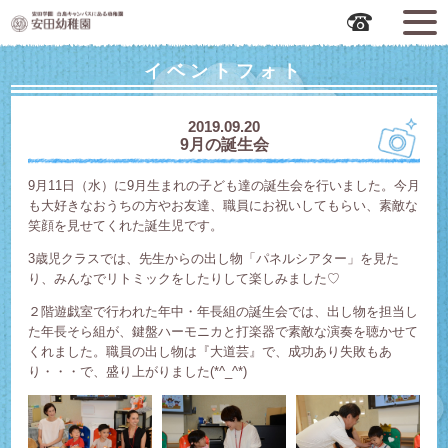
広島市中区の安田幼稚園
イベントフォト
2019.09.20
9月の誕生会
9月11日（水）に9月生まれの子ども達の誕生会を行いました。今月
も大好きなおうちの方やお友達、職員にお祝いしてもらい、素敵な
笑顔を見せてくれた誕生児です。
3歳児クラスでは、先生からの出し物「パネルシアター」を見た
り、みんなでリトミックをしたりして楽しみました♡
２階遊戯室で行われた年中・年長組の誕生会では、出し物を担当し
た年長そら組が、鍵盤ハーモニカと打楽器で素敵な演奏を聴かせて
くれました。職員の出し物は『大道芸』で、成功あり失敗もあ
り・・・で、盛り上がりました(*^_^*)