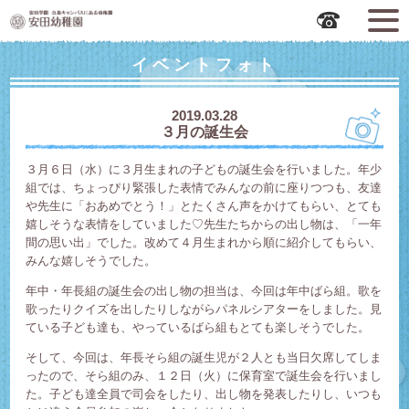
広島市中区の安田幼稚園
イベントフォト
2019.03.28
３月の誕生会
３月６日（水）に３月生まれの子どもの誕生会を行いました。年少
組では、ちょっぴり緊張した表情でみんなの前に座りつつも、友達
や先生に「おあめでとう！」とたくさん声をかけてもらい、とても
嬉しそうな表情をしていました♡先生たちからの出し物は、「一年
間の思い出」でした。改めて４月生まれから順に紹介してもらい、
みんな嬉しそうでした。
年中・年長組の誕生会の出し物の担当は、今回は年中ばら組。歌を
歌ったりクイズを出したりしながらパネルシアターをしました。見
ている子ども達も、やっているばら組もとても楽しそうでした。
そして、今回は、年長そら組の誕生児が２人とも当日欠席してしま
ったので、そら組のみ、１２日（火）に保育室で誕生会を行いまし
た。子ども達全員で司会をしたり、出し物を発表したりし、いつも