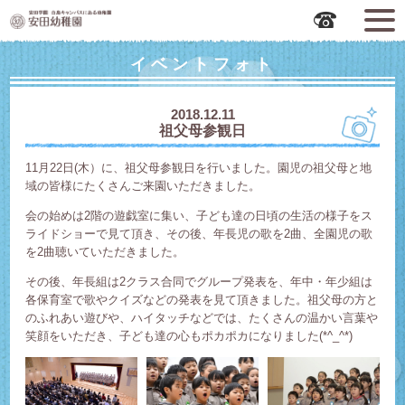
広島市中区の安田幼稚園
イベントフォト
2018.12.11
祖父母参観日
11月22日(木）に、祖父母参観日を行いました。園児の祖父母と地
域の皆様にたくさんご来園いただきました。
会の始めは2階の遊戯室に集い、子ども達の日頃の生活の様子をス
ライドショーで見て頂き、その後、年長児の歌を2曲、全園児の歌
を2曲聴いていただきました。
その後、年長組は2クラス合同でグループ発表を、年中・年少組は
各保育室で歌やクイズなどの発表を見て頂きました。祖父母の方と
のふれあい遊びや、ハイタッチなどでは、たくさんの温かい言葉や
笑顔をいただき、子ども達の心もポカポカになりました(*^_^*)