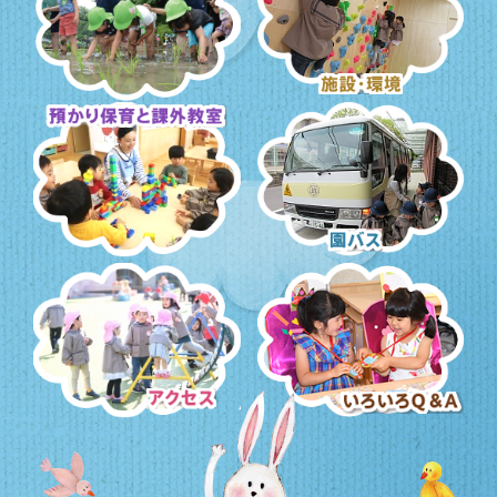
豊かな体験と園行事
施設・環境
預かり保育・課外教室
園バス・送迎
アクセス
いろいろQ＆A