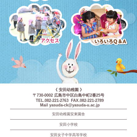
預かり保育・課外教室
園バス・送迎
アクセス
いろいろQ＆A
《 安田幼稚園 》
〒730-0002 広島市中区白島中町2番25号
TEL.082-221-2763 FAX.082-221-2789
Mail yasuda-ck@yasuda-u.ac.jp
安田幼稚園安東園舎
安田小学校
安田女子中学高等学校