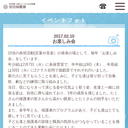
広島市中区の安田幼稚園
イベントフォト
2017.02.10
お楽しみ会
日頃の表現活動(言葉や音楽）の発表の場として、毎年「お楽しみ
会」をしています。
年少組は2月7日（火）に各保育室で、年中組は9日（木）、年長組
は10日（火）に2クラス合同で遊戯室でそれぞれ行いました。
家の人に見てもらうことを楽しみに、子ども達は張り切って合奏、
歌、劇などの練習に取り組みました。
当日、役になりきって演じる姿や元気よく歌う姿、友達と一緒に頑
張る姿は、自信に満ち溢れており、1年の成長を感じました。たく
さんの保護者の皆さんから温かい眼差しとたくさんの拍手をいただ
きました。
また、各学年とも、保護者のプログラムがあり、子ども達はとても
嬉しそうに見ていました。
子ども達と保護者の皆様と職員の気持ちがつながっていることを感
じることのできた素敵な会になりました。