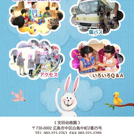
預かり保育・課外教室
園バス・送迎
アクセス
いろいろQ＆A
《 安田幼稚園 》
〒730-0002 広島市中区白島中町2番25号
TEL.082-221-2763 FAX.082-221-2789