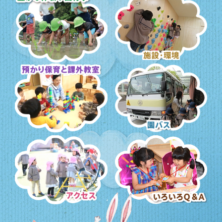
豊かな体験と園行事
施設・環境
預かり保育・課外教室
園バス・送迎
アクセス
いろいろQ＆A