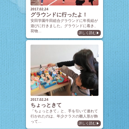
2017.02.24
グラウンドに行ったよ！
安田学園牛田総合グラウンドに年長組が
遊びに行きました。グラウンドに着き、
荷物...
詳しく読む
2017.02.24
ちょっときて
「ちょっときて」と、手を引いて連れて
行かれたのは、年少クラスの雛人形が飾
って...
詳しく読む