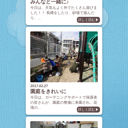
みんなと一緒に♪
今日は、天気もよく外でたくさん遊びま
した！！ 長縄をしたり、砂場で遊んだ
り、...
詳しく読む
2017.02.27
園庭をきれいに
今日は、ガーデニングサポートで保護者
の皆さんが、園庭の整備に来園され、花
壇の...
詳しく読む