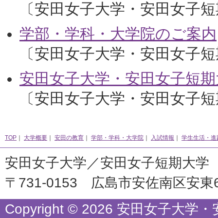
〔安田女子大学・安田女子短
学部・学科・大学院のご案内
〔安田女子大学・安田女子短
安田女子大学・安田女子短期
〔安田女子大学・安田女子短
TOP
｜
大学概要
｜
安田の教育
｜
学部・学科・大学院
｜
入試情報
｜
学生生活・進
安田女子大学
／
安田女子短期大学
〒731-0153 広島市安佐南区安東6丁
Copyright ©
2026 安田女子大学・安田女