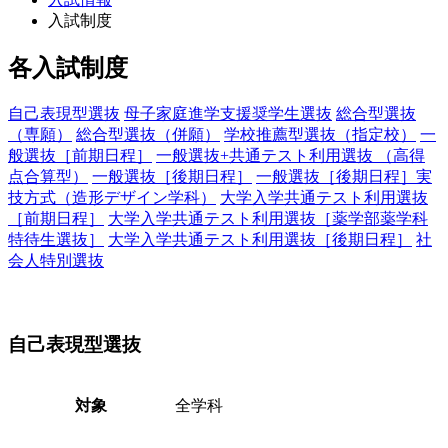
入試制度
各入試制度
自己表現型選抜
母子家庭進学支援奨学生選抜
総合型選抜
（専願）
総合型選抜（併願）
学校推薦型選抜（指定校）
一
般選抜［前期日程］
一般選抜+共通テスト利用選抜 （高得
点合算型）
一般選抜［後期日程］
一般選抜［後期日程］実
技方式（造形デザイン学科）
大学入学共通テスト利用選抜
［前期日程］
大学入学共通テスト利用選抜［薬学部薬学科
特待生選抜］
大学入学共通テスト利用選抜［後期日程］
社
会人特別選抜
自己表現型選抜
対象
全学科